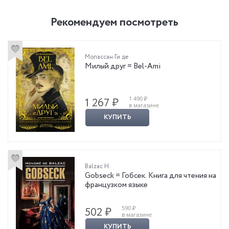
Рекомендуем посмотреть
Мопассан Ги де
Милый друг = Bel-Ami
1 490 ₽
1 267 ₽
в магазине
КУПИТЬ
Balzac H.
Gobseck = Гобсек. Книга для чтения на
французком языке
590 ₽
502 ₽
в магазине
КУПИТЬ