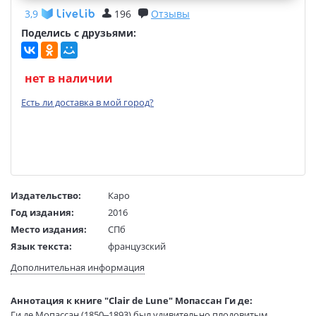
3,9
196
Отзывы
Поделись с друзьями:
нет в наличии
Есть ли доставка в мой город?
Издательство:
Каро
Год издания:
2016
Место издания:
СПб
Язык текста:
французский
Тип обложки:
Мягкая обложка
Дополнительная информация
Формат:
70х100 1/32
Размеры в мм
165x120
Аннотация к книге "Clair de Lune" Мопассан Ги де:
(ДхШхВ):
Ги де Мопассан (1850–1893) был удивительно плодовитым