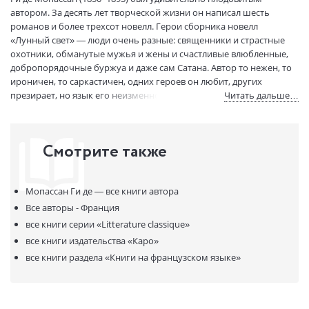
Вес:
115 гр.
автором. За десять лет творческой жизни он написал шесть
Страниц:
224
романов и более трехсот новелл. Герои сборника новелл
«Лунный свет» — люди очень разные: священники и страстные
Тираж:
2000 экз.
охотники, обманутые мужья и жены и счастливые влюбленные,
Код товара:
852209
добропорядочные буржуа и даже сам Сатана. Автор то нежен, то
Артикул:
6504
ироничен, то саркастичен, одних героев он любит, других
ISBN:
978-5-9925-1115-4
презирает, но язык его неизменно изящен и прост.
Читать дальше…
В продаже с:
05.07.2016
Предлагаем вниманию читателей неадаптированный текст
новелл с комментариями и словарем.
Смотрите также
Мопассан Ги де —
все книги автора
Все авторы - Франция
все книги серии
«Litterature classique»
все книги издательства
«Каро»
все книги раздела
«Книги на французском языке»