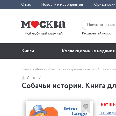
О нас
Новости и мероприятия
Юридически
Расширенный поиск
Книги
Коллекционные издания
Главная
Книги
Изучение иностранных языков
Английский
Ланге И.
Собачьи истории. Книга дл
нет в 
Есть ли д