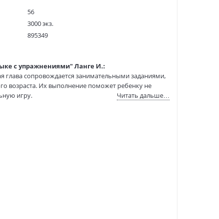
56
3000 экз.
895349
22504
978-5-7651-0038-4
ыке с упражнениями" Ланге И.:
:
10.08.2017
я глава сопровождается занимательными заданиями,
го возраста. Их выполнение поможет ребенку не
ьную игру.
Читать дальше…