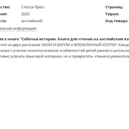
ство:
Глосса-Пресс
Страниц:
ния:
2023
Тираж:
ста:
английский
Код товара:
жки:
Мягкая обложка
Артикул:
ельная информация
70х90 1/16
ISBN:
я к книге "Собачьи истории. Книга для чтения на английском яз
 в мм
215x170x3
В продаже с
тоит из двух рассказов: ЛИЛИ И БИЛЛИ и ВЛЮБЛЕННЫЙ УОЛТЕР. Кажда
ными с учетом психологических особенностей детей раннего школьно
85 гр.
тивно усвоить языковой материал, но и превратить чтение в увлекател