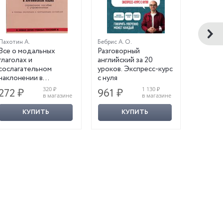
Пахотин А.
Бебрис А. О.
Петров Д
Все о модальных
Разговорный
Английс
глаголах и
английский за 20
урок. Б
сослагательном
уроков. Экспресс-курс
наклонении в
с нуля
английском языке.
320 ₽
1 130 ₽
272 ₽
961 ₽
995 ₽
Справочное пособие с
в магазине
в магазине
упражнениями
КУПИТЬ
КУПИТЬ