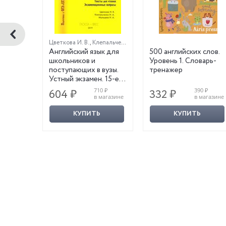
Цветкова И. В.
,
Клепальченко И. А.
,
Мыльцева Н. А.
к.
Английский язык для
500 английских слов.
разы.
школьников и
Уровень 1. Словарь-
поступающих в вузы.
тренажер
Устный экзамен. 15-е
оробка)
издание
430 ₽
710 ₽
390 ₽
604 ₽
332 ₽
магазине
в магазине
в магазине
КУПИТЬ
КУПИТЬ