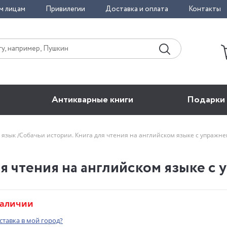
м лицам
Привилегии
Доставка и оплата
Контакты
Антикварные книги
Подарки
 язык
Собачьи истории. Книга для чтения на английском языке с упраж
я чтения на английском языке с 
наличии
оставка в мой город?