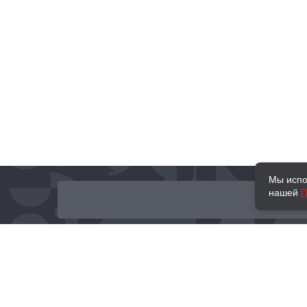
Мы испо
нашей
П
О нас
Наши проекты
Новости и мероприятия
Привилегии
Доставка и оплата
Контакты