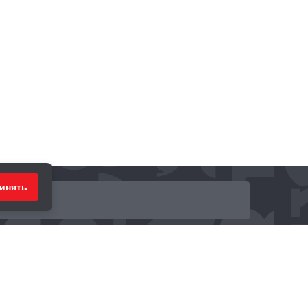
инять
ринимаем к оплате: