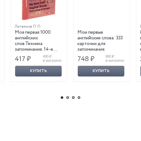
Литвинов П. П.
Моя первая 1000
Мои первые
английских
английские слова: 333
слов.Техника
карточки для
запоминания. 14-е
запоминания
издание
490 ₽
880 ₽
417 ₽
748 ₽
в магазине
в магазине
КУПИТЬ
КУПИТЬ