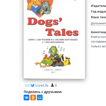
Издатель
Год изда
Язык тек
Тип обло
Дополнит
Формат:
Аннотаци
Размеры
Книга сос
(ДхШхВ):
составлен
Вес:
только ак
0,0
0
Поделись с друзьями: