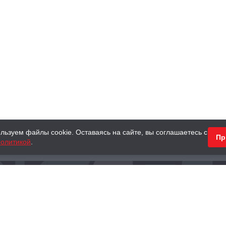
льзуем файлы cookie. Оставаясь на сайте, вы соглашаетесь с
Пр
олитикой
.
КНИГИ
АНТИКВАРНЫЕ КНИГИ
ПОДАРКИ
Наш интернет-магазин
Тел.:
+ 7 (495) 797-87-16
,
8 (800) 101-87-16
WhatsApp:
+7 (985) 730-12-15
Книжный магазин «Москва»
П
125375, г. Москва, ул. Тверская, д. 8, к. 1