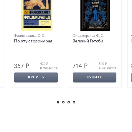
Фицджеральд Ф. С.
Фицджеральд Ф. С.
По эту сторону рая
Великий Гэтсби
420 ₽
840 ₽
357 ₽
714 ₽
в магазине
в магазине
КУПИТЬ
КУПИТЬ