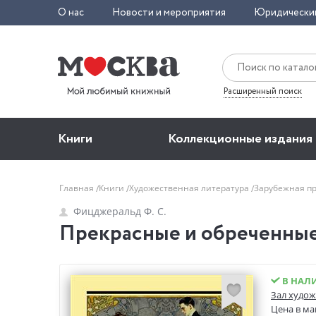
О нас
Новости и мероприятия
Юридически
Расширенный поиск
Книги
Коллекционные издания
Главная
Книги
Художественная литература
Зарубежная п
Фицджеральд Ф. С.
Прекрасные и обреченные
В НАЛ
Зал худож
Цена в ма