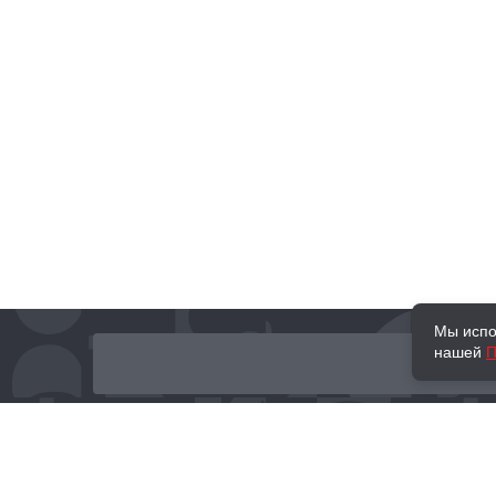
Мы испо
нашей
П
О нас
Наши проекты
Новости и мероприятия
Привилегии