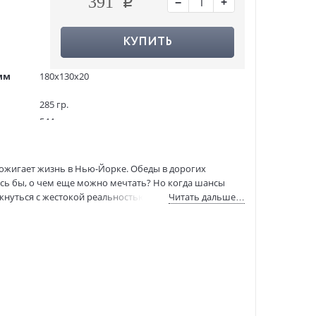
−
+
391
КУПИТЬ
мм
180x130x20
285 гр.
544
3000 экз.
936703
рожигает жизнь в Нью-Йорке. Обеды в дорогих
ASE000000000838790
сь бы, о чем еще можно мечтать? Но когда шансы
978-5-17-110683-6
кнуться с жестокой реальностью: за все приходится
Читать дальше…
:
09.08.2018