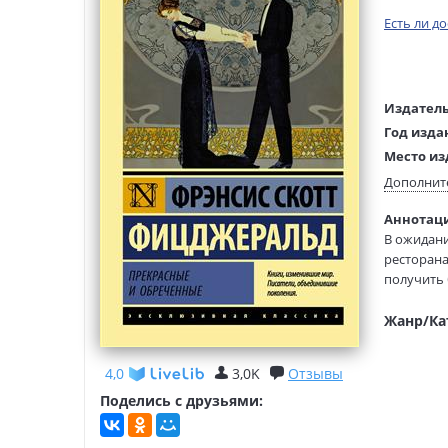
Есть ли д
Издатель
Год изда
Место из
Возраст:
Дополнит
Язык тек
Аннотаци
Язык ори
В ожидани
Перевод:
ресторана
Тип обло
получить 
платить 
Формат:
Жанр/Ка
4,0
3,0K
Отзывы
Поделись с друзьями: