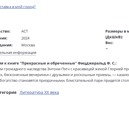
оставка в мой город?
ство:
АСТ
Размеры в 
(ДхШхВ):
ния:
2024
Вес:
дания:
Москва
Страниц:
16+
ельная информация
Тираж:
ста:
русский
я к книге "Прекрасные и обреченные" Фицджеральд Ф. С.:
Код товара:
гинала:
английский
и громадного наследства Энтони Пэтч с красавицей женой Глорией п
Артикул:
Папилина Л.
х, бесконечные вечеринки с друзьями и роскошные приемы, — казало
ISBN:
жки:
Мягкая обложка
богатство становятся призрачными, блистательной паре придется стол
В продаже с
— порой неподъемную цену…
76х100 1/32
тегория
Литература XX века