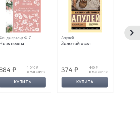
Фицджеральд Ф. С.
Апулей
Ремарк Э.
Ночь нежна
Золотой осел
Три то
1 040 ₽
440 ₽
884 ₽
374 ₽
544 
в магазине
в магазине
КУПИТЬ
КУПИТЬ