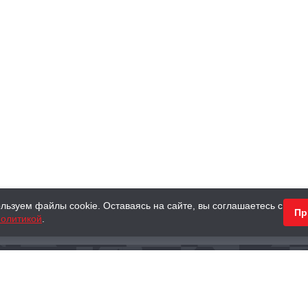
льзуем файлы cookie. Оставаясь на сайте, вы соглашаетесь с
Пр
олитикой
.
КНИГИ
АНТИКВАРНЫЕ КНИГИ
ПОДАРКИ
Наш интернет-магазин
Тел.:
+ 7 (495) 797-87-16
,
8 (800) 101-87-16
WhatsApp:
+7 (985) 730-12-15