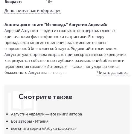
Возраст:
16+
Язык текста:
русский
Дополнительная информация
Язык оригинала:
латинский
Перевод:
Сергеенко М.Е.
Аннотация к книге "Исповедь" Августин Аврелий:
Тип обложки:
Мягкая обложка
Аврелий Августин — один из святых отцов церкви, главных
христианских философов эпохи патристики. Его перу
Формат:
76х100 1/32
принадлежат многие сочинения, заложившие основы
Размеры в мм
180x115x15
современной богословской науки. Родившийся язычником,
(ДхШхВ):
Августин уже в зрелом возрасте принял христианское крещение,
Вес:
195 гр.
как результат собственных глубоких размышлений об истине и
Страниц:
400
вдохновения свыше. «Исповедь» — самая популярная книга
Тираж:
2000 экз.
блаженного Августина — по сути является лирической
Читать дальше…
Код товара:
983506
автобиографией, рисующей внутреннее развитие святого от
младенчества до окончательного утверждения в православном
Артикул:
А0000001289
христианстве. С недостижимым для античной литературы и
ISBN:
978-5-389-03358-0
Смотрите также
философии психологическим самоанализом Августин сумел
В продаже с:
28.03.2019
показать в ней противоречивость становления личности. На
протяжении пятнадцати веков «Исповедь» волнует сердца
Августин Аврелий —
все книги автора
искренностью и живой свидетельской манерой повествования о
сложном и радостном пути человека к Богу.
Все авторы - Италия
все книги серии
«Азбука-классика»