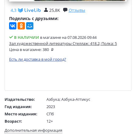
4,3
25,8K
Отзывы
Поделись с друзьями:
В НАЛИЧИИ
в магазине на 07.08.2026 09:44
Зал художественной литературы Стеллаж: 418.2; Полка: 5
Цена в магазине:
380
Есть ли доставка в мой город?
Издательство:
Азбука
;
Азбука-Аттикус
Год издания:
2023
Место издания:
СПб
Возраст:
12+
Язык текста:
русский
Дополнительная информация
Язык оригинала:
английский