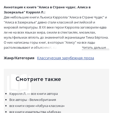
Перевод:
Демурова Н.
Аннотация к книге "Алиса в Стране чудес. Алиса в
Тип обложки:
Мягкая обложка
Зазеркалье" Кэрролл Л.:
Две небольшие книги Льюиса Кэрролла "Алиса в Стране Чудес" и
Формат:
75х100 1/32
"Алиса в Зазеркалье" давно стали классикой английской и
Размеры в мм
180x115x16
мировой литературы. В XX веке герои Кэрролла заговорили едва
(ДхШхВ):
ли не на всех языках мира, ожили в спектаклях, мюзиклах,
Вес:
200 гр.
мультфильмах вплоть до знаменитой экранизации Тима Бёртона.
Страниц:
416
О них написаны горы книг, в которых "Алису" на все лады
Тираж:
3000 экз.
растолковывают и объясняют, однако волшебство этих текстов
Читать дальше…
Код товара:
989062
продолжает жить и очаровывать всё новые поколения читателей,
по-прежнему загадочное и необъяснимое.
Жанр/Категория
Классическая зарубежная проза
Артикул:
А0000018114
В настоящее издание вошли два произведения Кэрролла — "Алиса
ISBN:
978-5-389-16381-2
в Стране Чудес" и "Алиса в Зазеркалье " — в классическом
В продаже с:
08.05.2019
переводе Нины Демуровой.
Смотрите также
Кэрролл Л. —
все книги автора
Все авторы - Великобритания
все книги серии
«Азбука-классика»
все книги издательства
«Азбука»