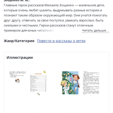
Главные герои рассказов Михаила Зощенко — маленькие дети,
Размеры в мм
240x170x10
которые очень любят шалить, выдумывать разные истории и
(ДхШхВ):
познают таким образом окружающий мир. Они учатся помогать
Вес:
305 гр.
друг другу, отвечать за свои поступки, уважать взрослых, быть
Страниц:
128
смелыми и честными. Герои рассказов станут отличным
Тираж:
5000 экз.
примером для юных читателей.
Читать дальше…
Код товара:
996647
Артикул:
А0000018348
Жанр/Категория
Повести и рассказы о детях
ISBN:
978-5-389-16569-4
В продаже с:
04.07.2019
Иллюстрации