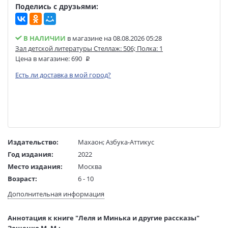
Поделись с друзьями:
В НАЛИЧИИ
в магазине на 08.08.2026 05:28
Зал детской литературы Стеллаж: 506; Полка: 1
Цена в магазине:
690
Есть ли доставка в мой город?
Издательство:
Махаон
;
Азбука-Аттикус
Год издания:
2022
Место издания:
Москва
Возраст:
6 - 10
Язык текста:
русский
Дополнительная информация
Тип обложки:
Гибкая обложка
Иллюстраторы:
Бугославская Надежда
Аннотация к книге "Леля и Минька и другие рассказы"
Формат:
70х100 1/16
Зощенко М. М.: