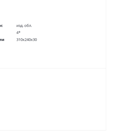
и:
изд. обл.
4*
мм
310x240x30
1544 гр.
414863