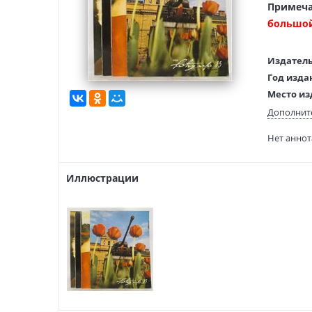
Примеча
большо
Издатель
Год изда
Место из
Язык тек
Дополнит
Язык ори
Нет анно
Иллюстрации