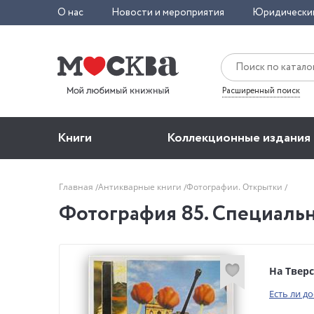
О нас
Новости и мероприятия
Юридически
Расширенный поиск
Книги
Коллекционные издания
Главная
Антикварные книги
Фотографии. Открытки
Фотография 85. Специальн
На Твер
Есть ли д