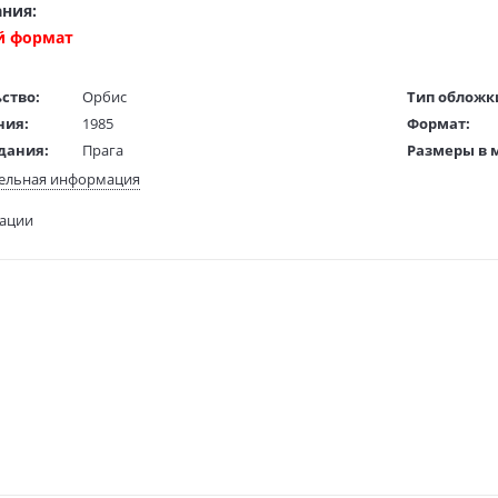
ния:
й формат
ство:
Орбис
Тип обложк
ния:
1985
Формат:
дания:
Прага
Размеры в 
(ДхШхВ):
ста:
русский
ельная информация
Вес:
гинала:
чешский
тации
Код товара: