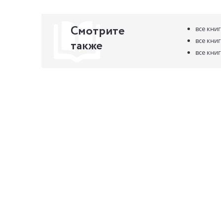
Смотрите
все кни
все кни
также
все кни