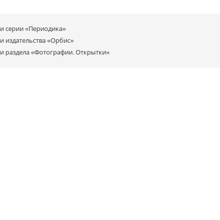
ги серии
«Периодика»
ги издательства
«Орбис»
ги раздела
«Фотографии. Открытки»