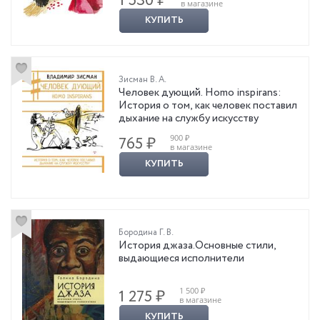
1 530 ₽
в магазине
КУПИТЬ
Зисман В. А.
Человек дующий. Homo inspirans:
История о том, как человек поставил
дыхание на службу искусству
900 ₽
765 ₽
в магазине
КУПИТЬ
Бородина Г. В.
История джаза.Основные стили,
выдающиеся исполнители
1 500 ₽
1 275 ₽
в магазине
КУПИТЬ