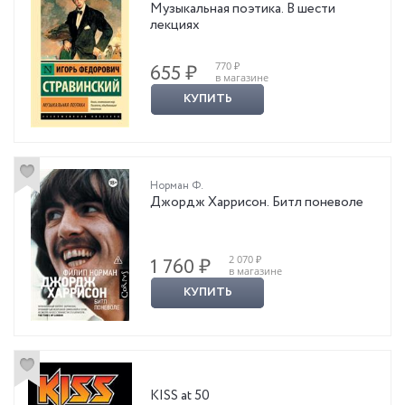
Музыкальная поэтика. В шести
лекциях
770 ₽
655 ₽
в магазине
КУПИТЬ
Норман Ф.
Джордж Харрисон. Битл поневоле
2 070 ₽
1 760 ₽
в магазине
КУПИТЬ
KISS at 50