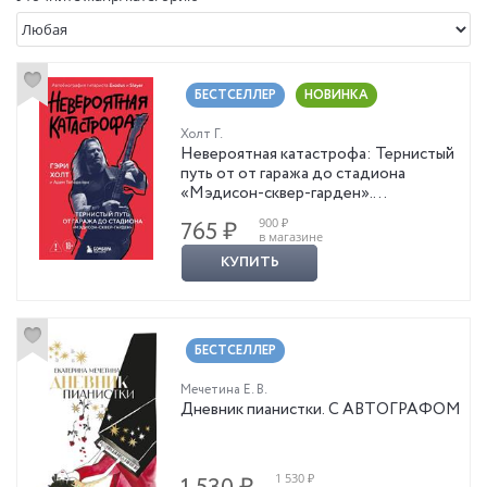
БЕСТСЕЛЛЕР
НОВИНКА
Холт Г.
Невероятная катастрофа: Тернистый
путь от от гаража до стадиона
«Мэдисон-сквер-гарден».
Автобиография гитариста Exodus и
900 ₽
765 ₽
Slayer
в магазине
КУПИТЬ
БЕСТСЕЛЛЕР
Мечетина Е. В.
Дневник пианистки. С АВТОГРАФОМ
1 530 ₽