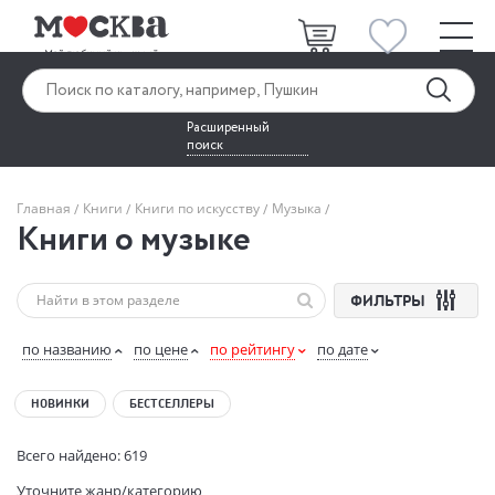
Расширенный
поиск
Главная
Книги
Книги по искусству
Музыка
Книги о музыке
ФИЛЬТРЫ
по названию
по цене
по рейтингу
по дате
НОВИНКИ
БЕСТСЕЛЛЕРЫ
Всего найдено: 619
Уточните жанр/категорию