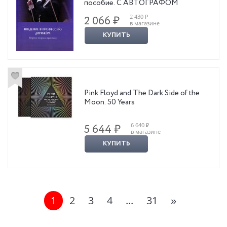
пособие. С АВТОГРАФОМ
2 430 ₽
2 066 ₽
в магазине
КУПИТЬ
Pink Floyd and The Dark Side of the
Moon. 50 Years
6 640 ₽
5 644 ₽
в магазине
КУПИТЬ
1
2
3
4
...
31
»