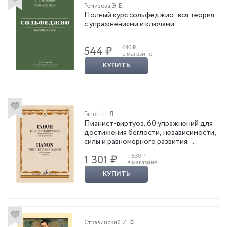
Ремизова Э. Е.
Полный курс сольфеджио: вся теория
с упражнениями и ключами
640 ₽
544 ₽
в магазине
КУПИТЬ
Ганон Ш. Л.
Пианист-виртуоз. 60 упражнений для
достижения беглости, независимости,
силы и равномерного развития
пальцев, а также легкости запястья
1 530 ₽
1 301 ₽
для фортепиано
в магазине
КУПИТЬ
Стравинский И. Ф.