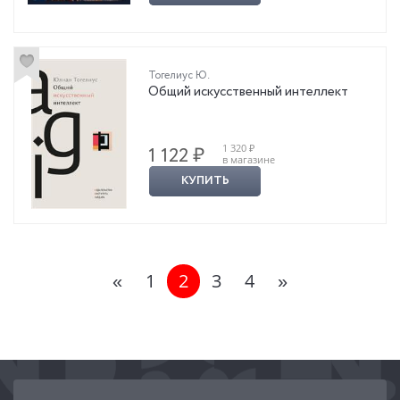
Тогелиус Ю.
Общий искусственный интеллект
1 320 ₽
1 122 ₽
в магазине
КУПИТЬ
«
1
2
3
4
»