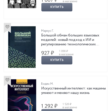
1 607 ₽
в магазине
КУПИТЬ
Маркус Г.
Большой обман больших языковых
моделей: новый подход к ИИ и
регулированию технологических
гигантов
1 090 ₽
927 ₽
в магазине
КУПИТЬ
Боден М.
Искусственный интеллект: как машины
умнеют и меняют нашу жизнь
1 520 ₽
1 292 ₽
в магазине