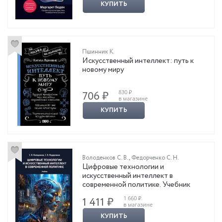
КУПИТЬ
Пшинник К.
Искусственный интеллект: путь к
новому миру
830 ₽
706 ₽
в магазине
КУПИТЬ
Володенков С. В.
,
Федорченко С. Н.
Цифровые технологии и
искусственный интеллект в
современной политике. Учебник
1 660 ₽
1 411 ₽
в магазине
КУПИТЬ