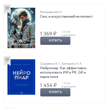
Милашевский Н.
Секс и искусственный интеллект
1 610 ₽
1 369 ₽
в магазине
КУПИТЬ
Сидоренко В. Г.
,
Ермошкин А. А.
Нейропиар. Как эффективно
использовать ИИ в PR, GR и
маркетинге
1 710 ₽
1 454 ₽
в магазине
КУПИТЬ