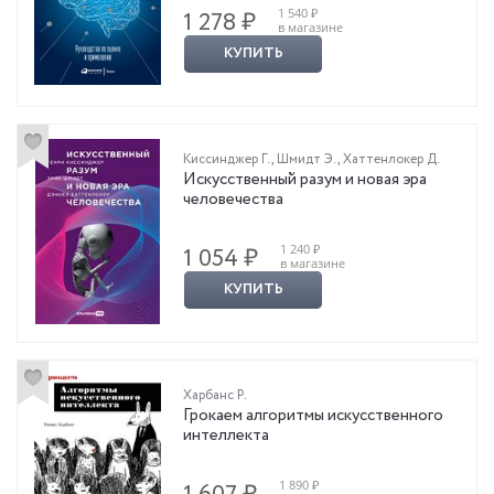
1 540 ₽
1 278 ₽
в магазине
КУПИТЬ
Киссинджер Г.
,
Шмидт Э.
,
Хаттенлокер Д.
Искусственный разум и новая эра
человечества
1 240 ₽
1 054 ₽
в магазине
КУПИТЬ
Харбанс Р.
Грокаем алгоритмы искусственного
интеллекта
1 890 ₽