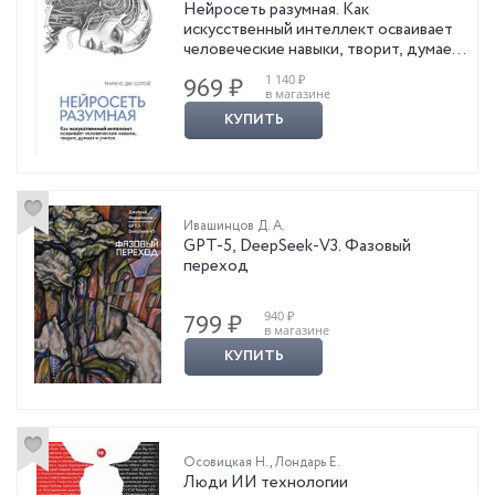
Нейросеть разумная. Как
искусственный интеллект осваивает
человеческие навыки, творит, думает
и учится
1 140 ₽
969 ₽
в магазине
КУПИТЬ
Ивашинцов Д. А.
GPT-5, DeepSeek-V3. Фазовый
переход
940 ₽
799 ₽
в магазине
КУПИТЬ
Осовицкая Н.
,
Лондарь Е.
Люди ИИ технологии