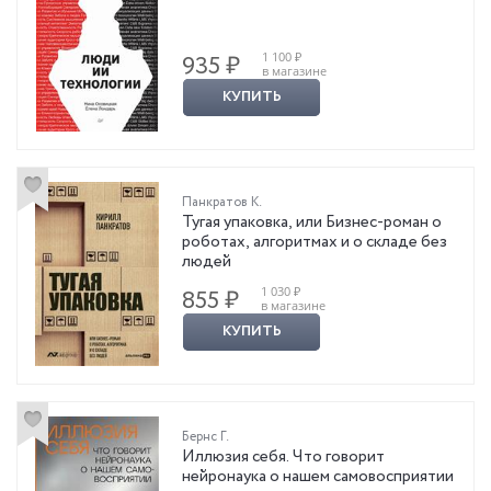
1 100 ₽
935 ₽
в магазине
КУПИТЬ
Панкратов К.
Тугая упаковка, или Бизнес-роман о
роботах, алгоритмах и о складе без
людей
1 030 ₽
855 ₽
в магазине
КУПИТЬ
Бернс Г.
Иллюзия себя. Что говорит
нейронаука о нашем самовосприятии