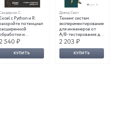
Сандерсон С.
Дэвид Свит
Excel с Python и R:
Тюнинг систем:
раскройте потенциал
экспериментирование
расширенной
для инженеров от
обработки и
A/B-тестирования до
визуализации данных
байесовской
2 540 ₽
2 203 ₽
оптимизации
КУПИТЬ
КУПИТЬ