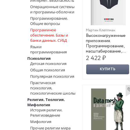
Интернет. Безопасность
Операционные системы
и программы-оболочки
Программирование.
Общие вопросы
Программное
Мартин Клеппман
обеспечение. Базы и
Высоконагруженные
банки данных. СУБД
приложения.
Программирование,
Языки
масштабирование,
программирования
поддержка
2 422 ₽
Психология
Детская психология
КУПИТЬ
Общая психология
Популярная психология
Практическая
психология,
психологические школы
Религия. Теология.
Мифология
История религии.
Религиоведение
Мифология
Прочие религии мира