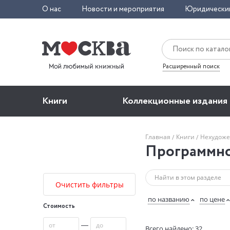
О нас
Новости и мероприятия
Юридически
Расширенный поиск
Книги
Коллекционные издания
Главная
Книги
Нехудоже
Программно
Очистить фильтры
по названию
по цене
Стоимость
—
Всего найдено: 32