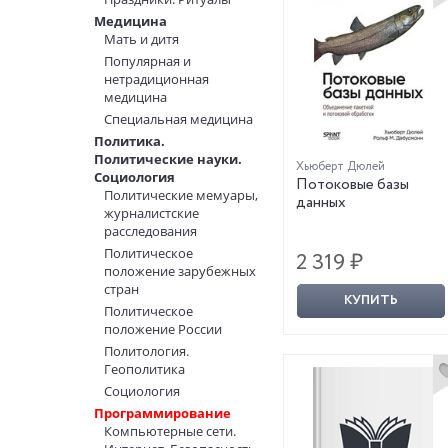
Медицина
Мать и дитя
Популярная и
нетрадиционная
медицина
Специальная медицина
Политика.
Политические науки.
Хьюберт Дюлей
Социология
Потоковые базы
Политические мемуары,
данных
журналистские
расследования
Политическое
2 319 ₽
положение зарубежных
стран
КУПИТЬ
Политическое
положение России
Политология.
Геополитика
Социология
Программирование
Компьютерные сети.