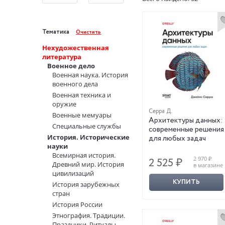
Тематика
Очистить
Нехудожественная
литература
Военное дело
Военная наука. История
военного дела
Военная техника и
оружие
Серра Д.
Военные мемуары
Архитектуры данных:
Специальные службы
современные решения
История. Исторические
для любых задач
науки
Всемирная история.
2 970 ₽
2 525 ₽
Древний мир. История
в магазине
цивилизаций
КУПИТЬ
История зарубежных
стран
История России
Этнография. Традиции.
Праздники. Ритуалы