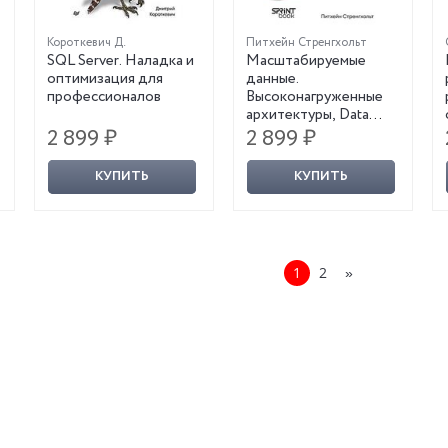
Короткевич Д.
Питхейн Стренгхольт
SQL Server. Наладка и
Масштабируемые
оптимизация для
данные.
профессионалов
Высоконагруженные
архитектуры, Data
Mesh и Data Fabric. 2-е
2 899 ₽
2 899 ₽
изд.
КУПИТЬ
КУПИТЬ
1
2
»