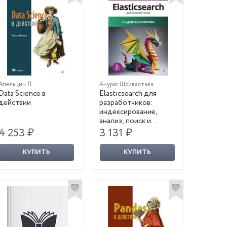
Апельцин Л.
Анураг Шривастава
Data Science в
Elasticsearch для
действии
разработчиков:
индексирование,
анализ, поиск и
агрегирование данных.
4 253 ₽
3 131 ₽
2-е изд.
КУПИТЬ
КУПИТЬ