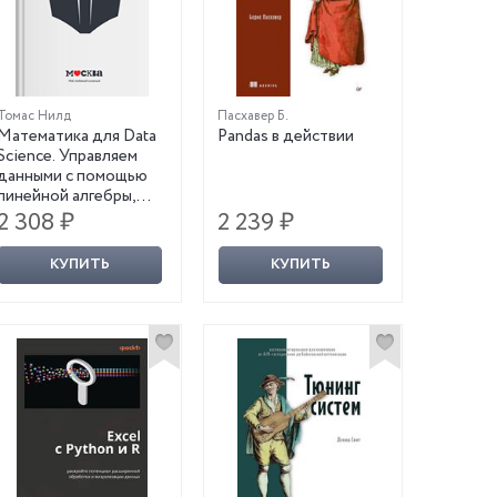
Томас Нилд
Пасхавер Б.
Математика для Data
Pandas в действии
Science. Управляем
данными с помощью
линейной алгебры,
теории вероятностей
2 308 ₽
2 239 ₽
и статистики
КУПИТЬ
КУПИТЬ