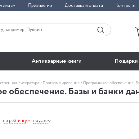
м лицам
Привилегии
Доставка и оплата
Контакты
Антикварные книги
Подарки
ственная литература
Программирование
Программное обеспечение. Ба
е обеспечение. Базы и банки да
по рейтингу
по дате