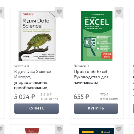
Уикхэм Х.
Леонов В.
R для Data Science.
Просто об Excel.
Импорт,
Руководство для
упорядочивание,
начинающих
преобразование,
визуализация и
5 910 ₽
770 ₽
5 024 ₽
655 ₽
моделирование
в магазине
в магазине
данных. 2-е издание
КУПИТЬ
КУПИТЬ