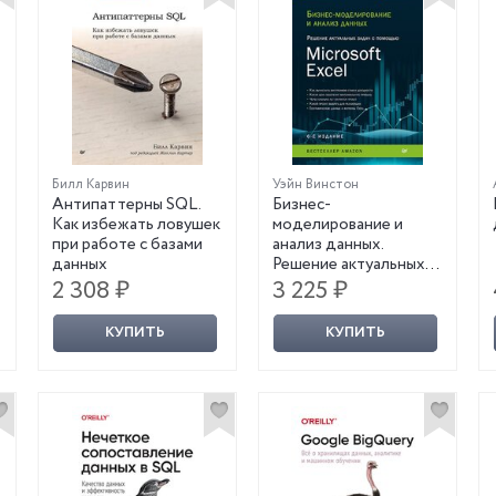
Билл Карвин
Уэйн Винстон
Антипаттерны SQL.
Бизнес-
Как избежать ловушек
моделирование и
при работе с базами
анализ данных.
данных
Решение актуальных
задач с помощью
2 308 ₽
3 225 ₽
Microsoft Excel. 6-е
издание
КУПИТЬ
КУПИТЬ