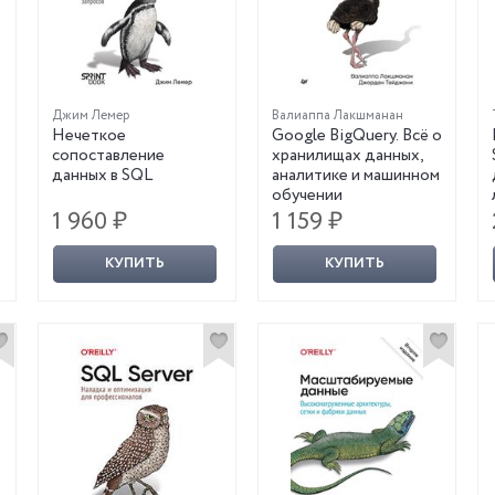
Джим Лемер
Валиаппа Лакшманан
Нечеткое
Google BigQuery. Всё о
сопоставление
хранилищах данных,
данных в SQL
аналитике и машинном
обучении
1 960 ₽
1 159 ₽
КУПИТЬ
КУПИТЬ