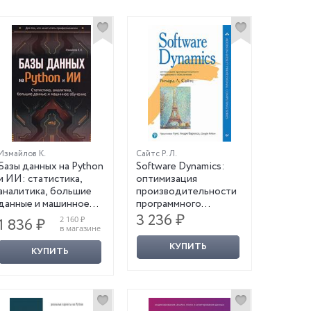
Измайлов К.
Сайтс Р. Л.
Базы данных на Python
Software Dynamics:
и ИИ: статистика,
оптимизация
аналитика, большие
производительности
данные и машинное
программного
обучение
обеспечения
3 236 ₽
2 160 ₽
1 836 ₽
в магазине
КУПИТЬ
КУПИТЬ