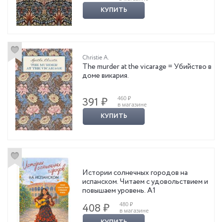
КУПИТЬ
Christie A.
The murder at the vicarage = Убийство в
доме викария.
460 ₽
391 ₽
в магазине
КУПИТЬ
Истории солнечных городов на
испанском. Читаем с удовольствием и
повышаем уровень. А1
480 ₽
408 ₽
в магазине