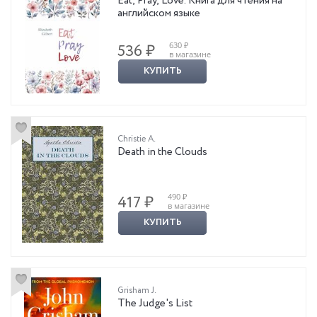
Eat, Pray, Love. Книга для чтения на
английском языке
630 ₽
536 ₽
в магазине
КУПИТЬ
Christie A.
Death in the Сlouds
490 ₽
417 ₽
в магазине
КУПИТЬ
Grisham J.
The Judge's List