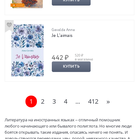
КУПИТЬ
Gavalda Anna
Je L'aimais
520 ₽
442 ₽
в магазине
КУПИТЬ
1
2
3
4
...
412
»
Литература на иностранных языках – отличный помощник
любого начинающего или бывалого полиглота. Но многие люди
боятся открывать такие издания, опасаясь ничего не понять. И
довольствуются переводами, увы, порой, неважного качества. А