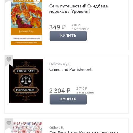
Семь путешествий Синдбада-
морехода. Уровень 1
410 ₽
349 ₽
в магазине
КУПИТЬ
Dostoevsky F.
Crime and Punishment
2 710 ₽
2 304 ₽
в магазине
КУПИТЬ
Gilbert E.