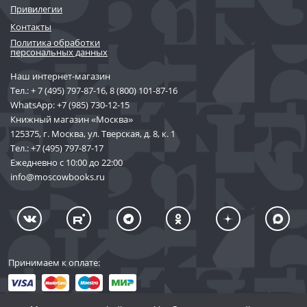
заметите, как подключится интуиция – не придется по каждому
Привилегии
поводу лезть в подсказки, мозг будет догадываться сам.
Контакты
Но словарь все-таки пригодится. Однако советуем пользоваться
Политика обработки
не англо-русским, а английским толковым! Вы увидите весь
персональных данных
семантический спектр и невольно запомните что-то попутно.
Наш интернет-магазин
Очень скоро вы поймете, что ваш тезаурус увеличился, а слова
всплывают в подходящий момент без императива.
Тел.:
+ 7 (495) 797-87-16
,
8 (800) 101-87-16
Главный вопрос – а что читать? Загляните в раздел, где
WhatsApp:
+7 (985) 730-12-15
представлена нехудожественная и художественная литература
Книжный магазин «Москва»
иностранных языках. Агата Кристи, Артур Конан Дойль, Дэн
125375, г. Москва, ул. Тверская, д. 8, к. 1
Браун, Ричард Брэнсон, Франсуаза Саган, Братья Гримм, Эрих
Тел.:
+7 (495) 797-87-17
Мария Ремарк, Габриэль Гарсиа Маркес, Хулио Кортасар, а также
Ежедневно с 10:00 до 22:00
итальянские, скандинавские, японские авторы – все это мы
info@moscowbooks.ru
приготовили для вас с душой и любовью.
Принимаем к оплате: