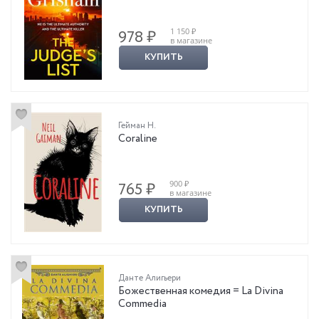
1 150 ₽
978 ₽
в магазине
КУПИТЬ
Гейман Н.
Coraline
900 ₽
765 ₽
в магазине
КУПИТЬ
Данте Алигьери
Божественная комедия = La Divina
Commedia