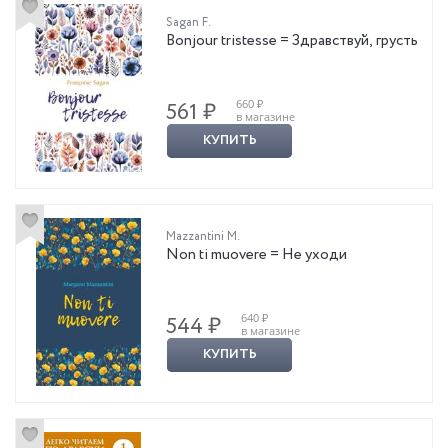
Sagan F.
Bonjour tristesse = Здравствуй, грусть
660 ₽
561 ₽
в магазине
КУПИТЬ
Mazzantini M.
Non ti muovere = Не уходи
640 ₽
544 ₽
в магазине
КУПИТЬ