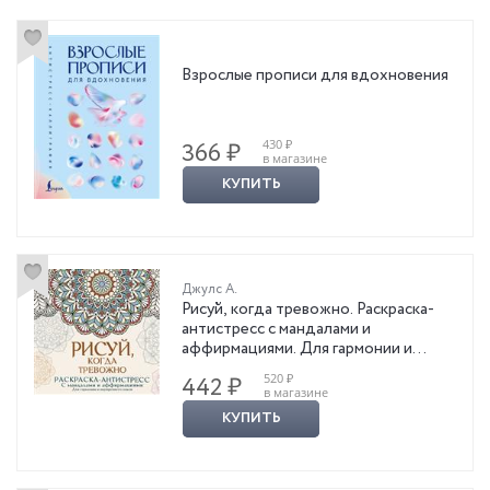
Взрослые прописи для вдохновения
430 ₽
366 ₽
в магазине
КУПИТЬ
Джулс А.
Рисуй, когда тревожно. Раскраска-
антистресс с мандалами и
аффирмациями. Для гармонии и
внутреннего покоя
520 ₽
442 ₽
в магазине
КУПИТЬ