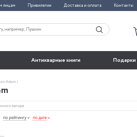
м лицам
Привилегии
Доставка и оплата
Контакты
Антикварные книги
Подарки
nson Adam
am
по рейтингу
по дате