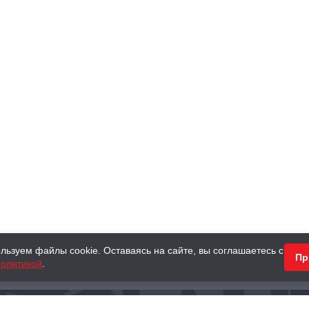
льзуем файлы cookie. Оставаясь на сайте, вы соглашаетесь с
Пр
олитикой
.
КНИГИ
АНТИКВАРНЫЕ КНИГИ
ПОДАРКИ