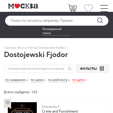
Расширенный
поиск
Главная
Книги
Автор Dostojewski Fjodor
Dostojewski Fjodor
ФИЛЬТРЫ
по названию
по цене
по рейтингу
по дате
Всего найдено: 103
Dostoevsky F.
Crime and Punishment