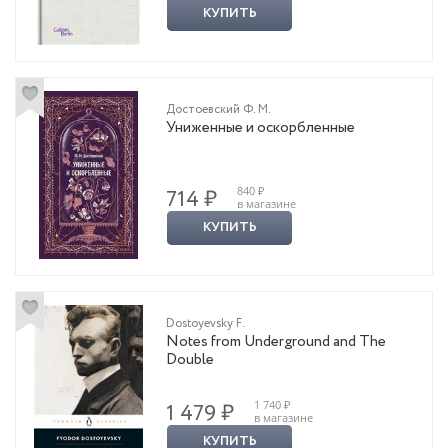
КУПИТЬ
Достоевский Ф. М.
Униженные и оскорбленные
840 ₽
714 ₽
в магазине
КУПИТЬ
Dostoyevsky F.
Notes from Underground and The
Double
1 740 ₽
1 479 ₽
в магазине
КУПИТЬ