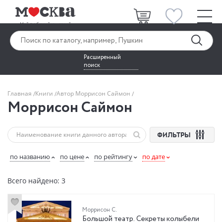
Расширенный
поиск
Главная
Книги
Автор Моррисон Саймон
Моррисон Саймон
ФИЛЬТРЫ
по названию
по цене
по рейтингу
по дате
Всего найдено: 3
Моррисон С.
Большой театр. Секреты колыбели