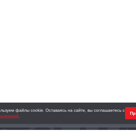
льзуем файлы cookie. Оставаясь на сайте, вы соглашаетесь с
Пр
олитикой
.
КНИГИ
АНТИКВАРНЫЕ КНИГИ
ПОДАРКИ