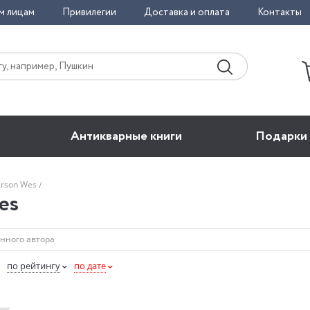
м лицам
Привилегии
Доставка и оплата
Контакты
Антикварные книги
Подарки
erson Wes
es
по рейтингу
по дате