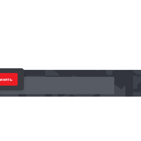
инять
ринимаем к оплате: