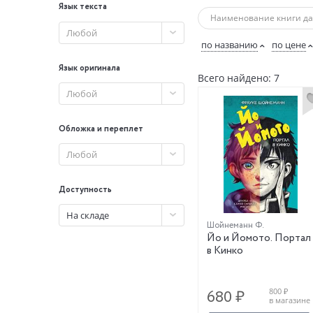
Язык текста
Любой
по названию
по цене
Язык оригинала
Всего найдено: 7
Любой
Обложка и переплет
Любой
Доступность
На складе
Шойнеманн Ф.
Йо и Йомото. Портал
в Кинко
800 ₽
680 ₽
в магазине