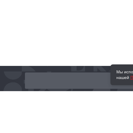
Мы испо
нашей
П
О нас
Наши проекты
Новости и мероприятия
Привилегии
Доставка и оплата
Контакты
Политика обработк
Отзывы
персональных данн