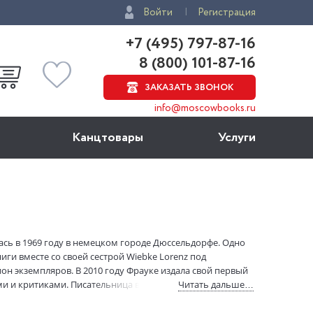
Войти
Регистрация
+7 (495) 797-87-16
8 (800) 101-87-16
ЗАКАЗАТЬ ЗВОНОК
info@moscowbooks.ru
Канцтовары
Услуги
ь в 1969 году в немецком городе Дюссельдорфе. Одно
иги вместе со своей сестрой Wiebke Lorenz под
н экземпляров. В 2010 году Фрауке издала свой первый
ми и критиками. Писательница вместе с мужем и
Читать дальше…