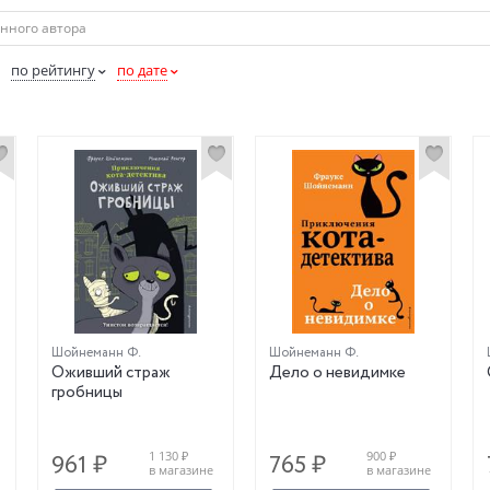
по рейтингу
по дате
Шойнеманн Ф.
Шойнеманн Ф.
Оживший страж
Дело о невидимке
гробницы
1 130 ₽
900 ₽
961 ₽
765 ₽
в магазине
в магазине