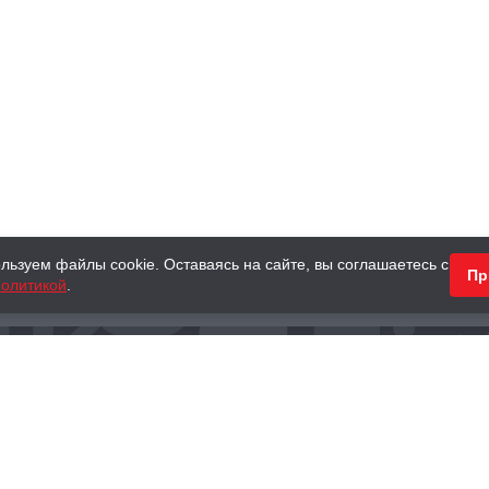
льзуем файлы cookie. Оставаясь на сайте, вы соглашаетесь с
Пр
олитикой
.
КНИГИ
АНТИКВАРНЫЕ КНИГИ
ПОДАРКИ
Наш интернет-магазин
Тел.:
+ 7 (495) 797-87-16
,
8 (800) 101-87-16
WhatsApp:
+7 (985) 730-12-15
Книжный магазин «Москва»
П
125375, г. Москва, ул. Тверская, д. 8, к. 1
и
ых
Тел.:
+7 (495) 797-87-17