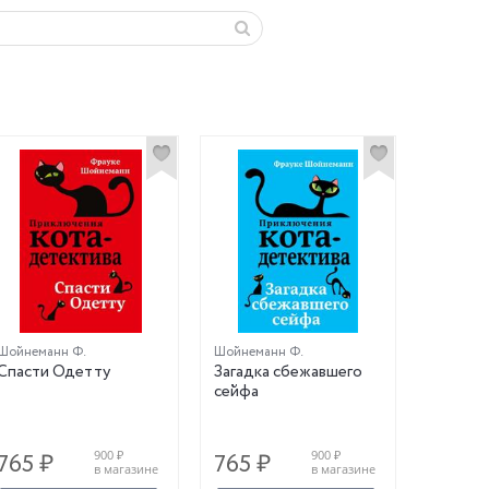
Шойнеманн Ф.
Шойнеманн Ф.
Спасти Одетту
Загадка сбежавшего
сейфа
900 ₽
900 ₽
765 ₽
765 ₽
в магазине
в магазине