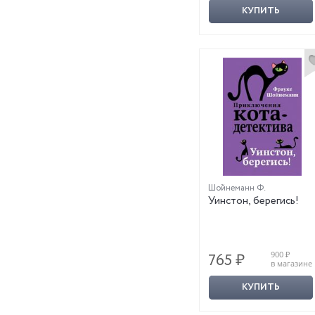
КУПИТЬ
Шойнеманн Ф.
Уинстон, берегись!
900 ₽
765 ₽
в магазине
КУПИТЬ