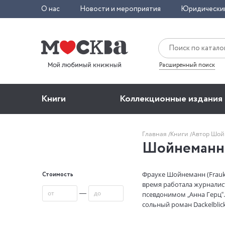
О нас
Новости и мероприятия
Юридически
Расширенный поиск
Книги
Коллекционные издания
Главная
Книги
Автор Шой
Шойнеманн
Фрауке Шойнеманн (Frauk
Стоимость
время работала журналист
—
псевдонимом „Анна Герц“.
сольный роман Dackelblic
четырьмя детьми живет в