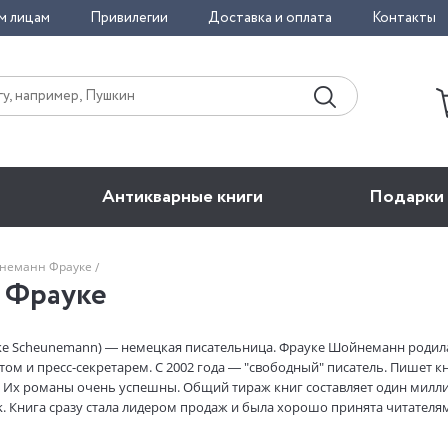
м лицам
Привилегии
Доставка и оплата
Контакты
Антикварные книги
Подарки
неманн Фрауке
 Фрауке
e Scheunemann) — немецкая писательница. Фрауке Шойнеманн родилас
ом и пресс-секретарем. С 2002 года — "свободный" писатель. Пишет кн
 Их романы очень успешны. Общий тираж книг составляет один миллио
k. Книга сразу стала лидером продаж и была хорошо принята читателя
 Гамбурге. (Информация предоставлена издательством "Эксмо").