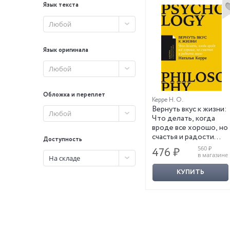
Язык текста
Любой
Язык оригинала
Любой
Обложка и переплет
Керре Н. О.
Вернуть вкус к жизни:
Любой
Что делать, когда
вроде все хорошо, но
счастья и радости
Доступность
мало
560 ₽
476 ₽
в магазине
На складе
КУПИТЬ