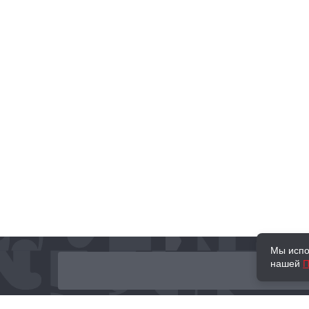
Мы испо
нашей
П