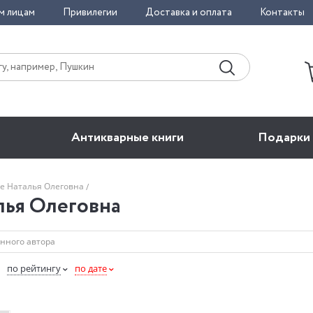
м лицам
Привилегии
Доставка и оплата
Контакты
Антикварные книги
Подарки
ре Наталья Олеговна
лья Олеговна
по рейтингу
по дате