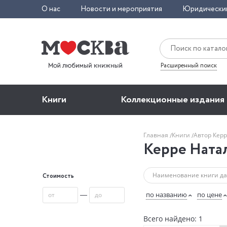
О нас
Новости и мероприятия
Юридически
Расширенный поиск
Книги
Коллекционные издания
Главная
Книги
Автор Кер
Керре Ната
Стоимость
—
по названию
по цене
Всего найдено: 1