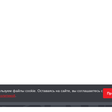
льзуем файлы cookie. Оставаясь на сайте, вы соглашаетесь с
Пр
олитикой
.
КНИГИ
АНТИКВАРНЫЕ КНИГИ
ПОДАРКИ