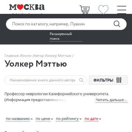
Расширенный
поиск
Главная
Книги
Автор Уолкер Мэттью
Уолкер Мэттью
ФИЛЬТРЫ
Профессор неврологии Калифорнийского университета.
(Информация предоставлена издательством "Азбука-Аттикус").
Читать дальше…
по названию
по цене
по рейтингу
по дате