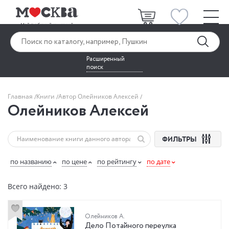
Расширенный
поиск
Главная
Книги
Автор Олейников Алексей
Олейников Алексей
ФИЛЬТРЫ
по названию
по цене
по рейтингу
по дате
Всего найдено: 3
Олейников А.
Дело Потайного переулка