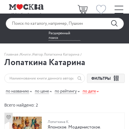
Расширенный
поиск
Главная
Книги
Автор Лопаткина Катарина
Лопаткина Катарина
ФИЛЬТРЫ
по названию
по цене
по рейтингу
по дате
Всего найдено: 2
Лопаткина К.
Японское. Модернистское.