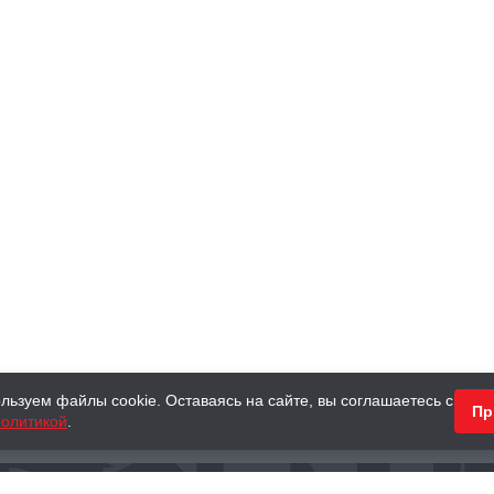
льзуем файлы cookie. Оставаясь на сайте, вы соглашаетесь с
Пр
олитикой
.
КНИГИ
АНТИКВАРНЫЕ КНИГИ
ПОДАРКИ