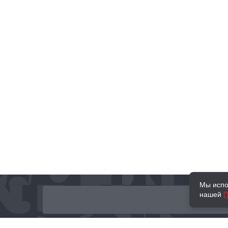
Мы испо
нашей
П