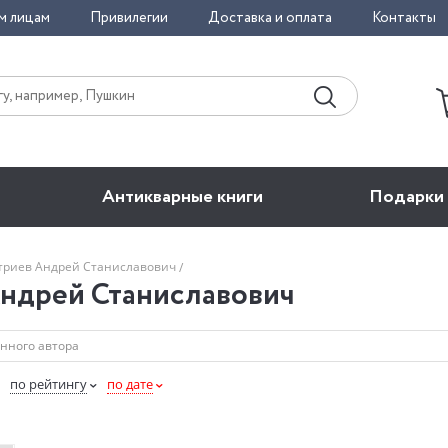
м лицам
Привилегии
Доставка и оплата
Контакты
Антикварные книги
Подарки
триев Андрей Станиславович
ндрей Станиславович
по рейтингу
по дате