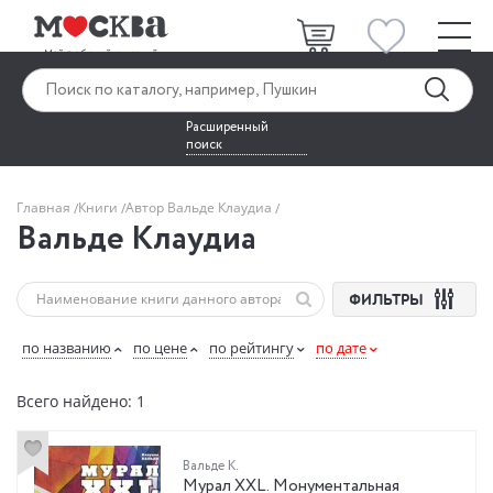
Расширенный
поиск
Главная
Книги
Автор Вальде Клаудиа
Вальде Клаудиа
ФИЛЬТРЫ
по названию
по цене
по рейтингу
по дате
Всего найдено: 1
Вальде К.
Мурал XXL. Монументальная