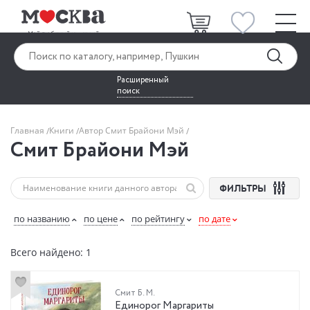
Расширенный
поиск
Главная
Книги
Автор Смит Брайони Мэй
Смит Брайони Мэй
ФИЛЬТРЫ
по названию
по цене
по рейтингу
по дате
Всего найдено: 1
Смит Б. М.
Единорог Маргариты