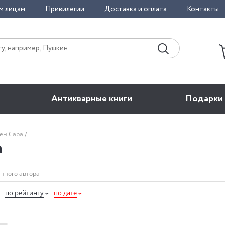
м лицам
Привилегии
Доставка и оплата
Контакты
Антикварные книги
Подарки
ден Сара
а
по рейтингу
по дате