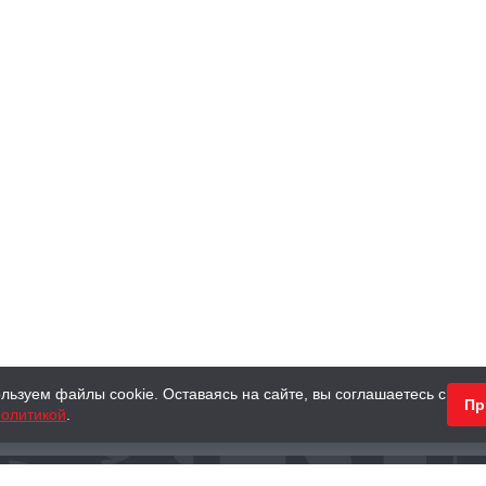
льзуем файлы cookie. Оставаясь на сайте, вы соглашаетесь с
Пр
олитикой
.
КНИГИ
АНТИКВАРНЫЕ КНИГИ
ПОДАРКИ