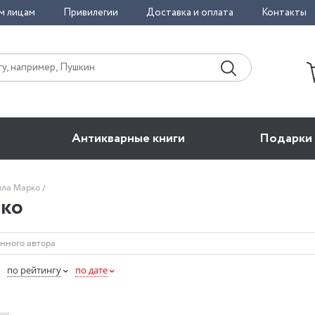
м лицам
Привилегии
Доставка и оплата
Контакты
Антикварные книги
Подарки
лла Марко
ко
по рейтингу
по дате