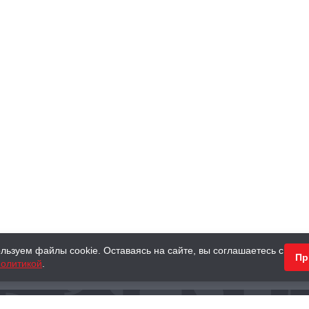
льзуем файлы cookie. Оставаясь на сайте, вы соглашаетесь с
Пр
олитикой
.
КНИГИ
АНТИКВАРНЫЕ КНИГИ
ПОДАРКИ