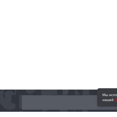
Мы испо
нашей
П