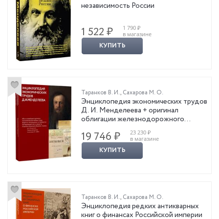
независимость России
1 790 ₽
1 522 ₽
в магазине
КУПИТЬ
Таранков В. И.
,
Сахарова М. О.
Энциклопедия экономических трудов
Д. И. Менделеева + оригинал
облигации железнодорожного
общества начала XX века
23 230 ₽
19 746 ₽
в магазине
КУПИТЬ
Таранков В. И.
,
Сахарова М. О.
Энциклопедия редких антикварных
книг о финансах Российской империи