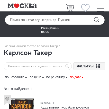
Расширенный
поиск
Главная
Книги
Автор Карлсон Такер
Карлсон Такер
ФИЛЬТРЫ
по названию
по цене
по рейтингу
по дате
Всего найдено: 1
Карлсон Т.
Куда плывет корабль дураков