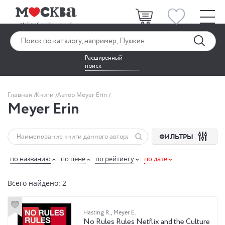
Расширенный
поиск
Главная
Книги
Автор Meyer Erin
Meyer Erin
ФИЛЬТРЫ
по названию
по цене
по рейтингу
по дате
Всего найдено: 2
Hasting R.
,
Meyer E.
No Rules Rules Netflix and the Culture