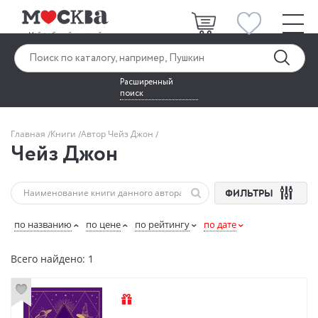
Расширенный
поиск
Главная
Книги
Автор Чейз Джон
Чейз Джон
ФИЛЬТРЫ
по названию
по цене
по рейтингу
по дате
Всего найдено: 1