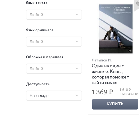
Язык текста
Любой
Язык оригинала
Любой
Обложка и переплет
Латыпов И.
Один на один с
Любой
жизнью. Книга,
которая поможет
найти смысл
Доступность
1 610 ₽
1 369 ₽
в магазине
На складе
КУПИТЬ