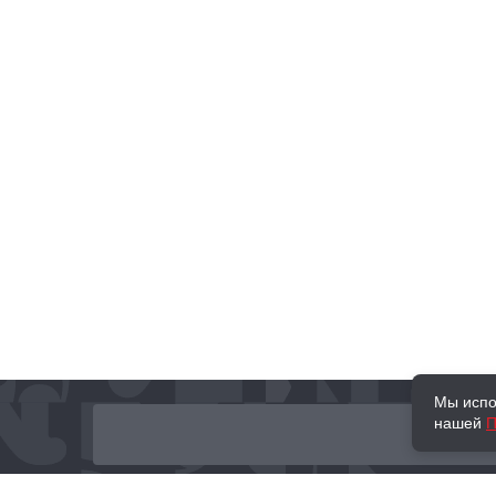
Мы испо
нашей
П