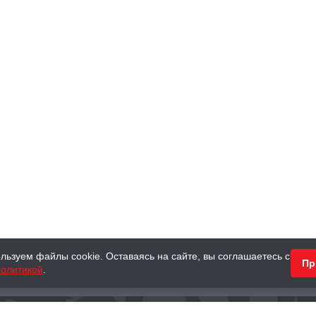
льзуем файлы cookie. Оставаясь на сайте, вы соглашаетесь с
Пр
олитикой
.
КНИГИ
АНТИКВАРНЫЕ КНИГИ
ПОДАРКИ