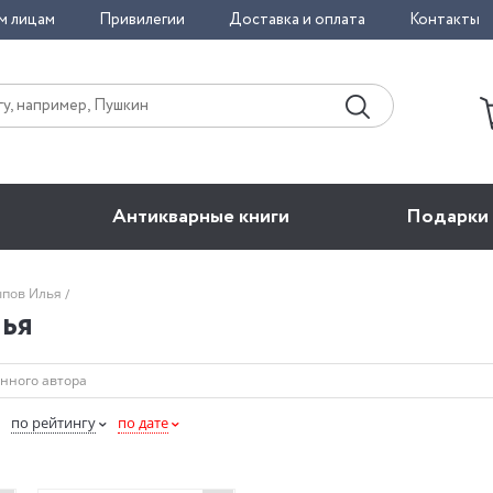
м лицам
Привилегии
Доставка и оплата
Контакты
Антикварные книги
Подарки
ыпов Илья
ья
по рейтингу
по дате