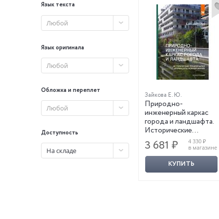
Язык текста
Любой
Язык оригинала
Любой
Обложка и переплет
Зайкова Е. Ю.
Природно-
Любой
инженерный каркас
города и ландшафта.
Исторические
Доступность
предпосылки и
4 330 ₽
3 681 ₽
принципы
в магазине
На складе
формирования
КУПИТЬ