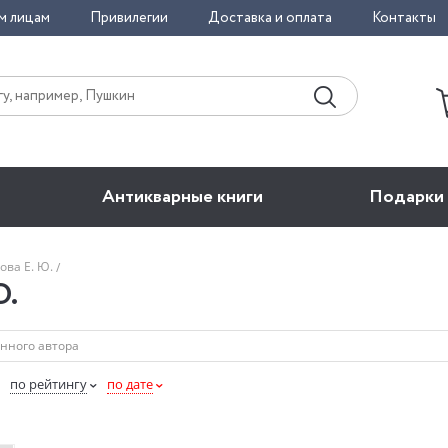
м лицам
Привилегии
Доставка и оплата
Контакты
Антикварные книги
Подарки
ова Е. Ю.
Ю.
по рейтингу
по дате