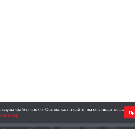
льзуем файлы cookie. Оставаясь на сайте, вы соглашаетесь с
Пр
олитикой
.
КНИГИ
АНТИКВАРНЫЕ КНИГИ
ПОДАРКИ