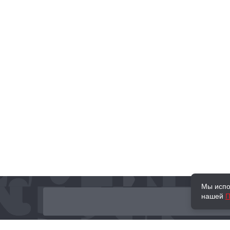
Мы испо
нашей
П