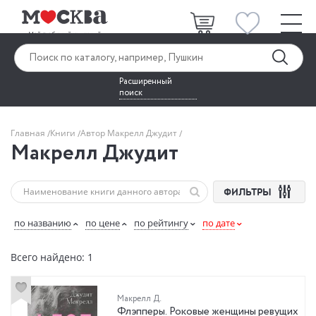
Расширенный
поиск
Главная
Книги
Автор Макрелл Джудит
Макрелл Джудит
ФИЛЬТРЫ
по названию
по цене
по рейтингу
по дате
Всего найдено: 1
Макрелл Д.
Флэпперы. Роковые женщины ревущих