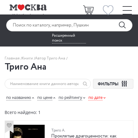
Расширенный
поиск
Главная
Книги
Автор Триго Ана
Триго Ана
ФИЛЬТРЫ
по названию
по цене
по рейтингу
по дате
Всего найдено: 1
Триго А.
Проклятые драгоценности: как