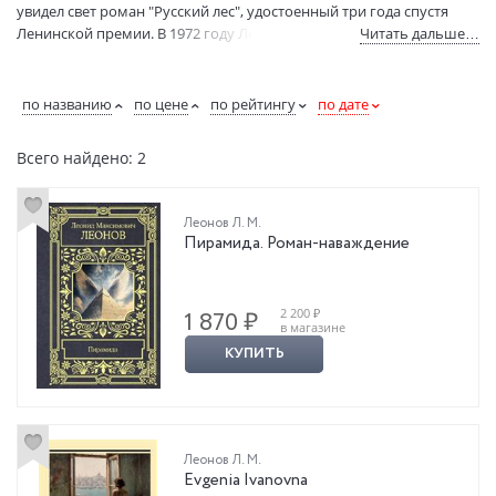
увидел свет роман "Русский лес", удостоенный три года спустя
Ленинской премии. В 1972 году Леоновбыл избран в Академию
Читать дальше…
наук СССР. Последние годы жизни Леонов посвятил переработке
своих ранних произведений. В 1994 году был опубликован
монументальный роман "Пирамида". (Информация
по названию
по цене
по рейтингу
по дате
предоставлена издательством "ИТРК").
Всего найдено: 2
Леонов Л. М.
Пирамида. Роман-наваждение
2 200 ₽
1 870 ₽
в магазине
КУПИТЬ
Леонов Л. М.
Evgenia Ivanovna