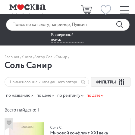
Расширенный
поиск
Главная
Книги
Автор Соль Самир
Соль Самир
ФИЛЬТРЫ
по названию
по цене
по рейтингу
по дате
Всего найдено: 1
Соль С.
Мировой конфликт XXI века