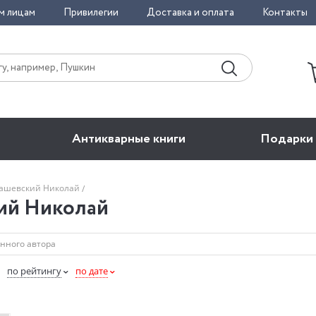
м лицам
Привилегии
Доставка и оплата
Контакты
Антикварные книги
Подарки
ашевский Николай
ий Николай
по рейтингу
по дате