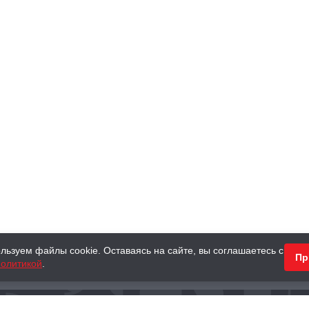
льзуем файлы cookie. Оставаясь на сайте, вы соглашаетесь с
Пр
олитикой
.
КНИГИ
АНТИКВАРНЫЕ КНИГИ
ПОДАРКИ