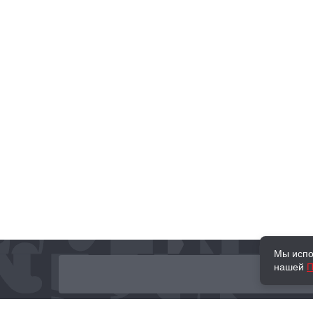
Мы испо
нашей
П