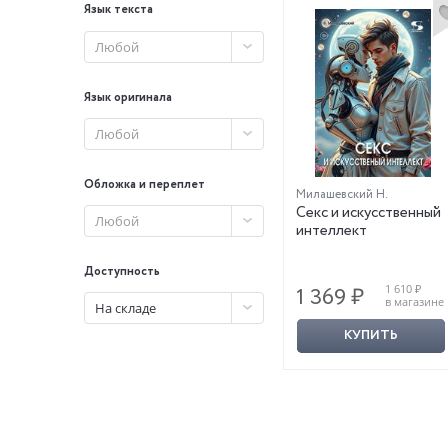
Язык текста
Любой
Язык оригинала
Любой
Обложка и переплет
Милашевский Н.
Секс и искусственный
Любой
интеллект
Доступность
1 610 ₽
1 369 ₽
в магазине
На складе
КУПИТЬ