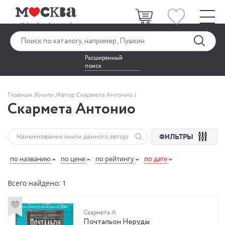
Расширенный
поиск
Главная
Книги
Автор Скармета Антонио
Скармета Антонио
ФИЛЬТРЫ
по названию
по цене
по рейтингу
по дате
Всего найдено: 1
Скармета А.
Почтальон Неруды