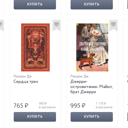
КУПИТЬ
КУПИТЬ
Лондон Дж.
Лондон Дж.
Сердца трех
Джерри-
островитянин. Майкл,
брат Джерри
900 ₽
1 170 ₽
765 ₽
995 ₽
в магазине
в магазине
КУПИТЬ
КУПИТЬ