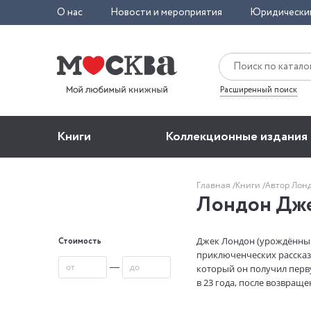
О нас
Новости и мероприятия
Юридически
Расширенный поиск
Книги
Коллекционные издания
Главная
Книги
Автор Лон
Лондон Дж
Джек Лондон (урождённый 
Стоимость
приключенческих рассказ
—
который он получил перву
в 23 года, после возвращ
рассказов «Сын волка». За
человека» (Нью-Йорк, 190