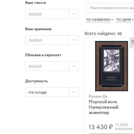
Язык текста
(1904), «Мартин Иден» (1
книг за всю свою не очен
Любой
научно-фантастических ра
по названию
по цене
незавершённость привлек
Язык оригинала
Эллен (Калифорния). (Источ
Всего найдено: 46
Любой
Обложка и переплет
Любой
Доступность
На складе
Лондон Дж.
Морской волк.
Нумерованный
экземпляр
13 430 ₽
13 430 ₽
в магазине