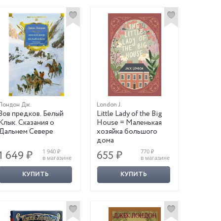
Лондон Дж.
London J.
Зов предков. Белый
Little Lady of the Big
Клык. Сказания о
House = Маленькая
Дальнем Севере
хозяйка большого
дома
1 940 ₽
770 ₽
1 649 ₽
655 ₽
в магазине
в магазине
КУПИТЬ
КУПИТЬ