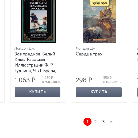
Лондон Дж.
Лондон Дж.
Зов предков. Белый
Сердца трех
Клык. Рассказы.
Иллюстрации Ф. Р.
Гудвина, Ч. Л. Булла,
Ф. Э. Шуновера, Э.
1 250 ₽
350 ₽
1 063 ₽
298 ₽
Геринга
в магазине
в магазине
КУПИТЬ
КУПИТЬ
1
2
3
»