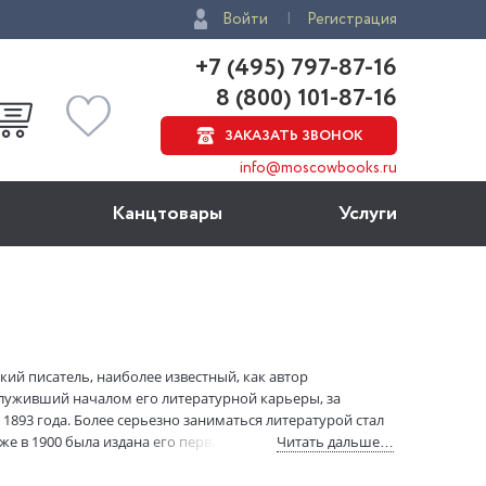
Войти
Регистрация
+7 (495) 797-87-16
8 (800) 101-87-16
ЗАКАЗАТЬ ЗВОНОК
info@moscowbooks.ru
Канцтовары
Услуги
ий писатель, наиболее известный, как автор
служивший началом его литературной карьеры, за
893 года. Более серьезно заниматься литературой стал
уже в 1900 была издана его первая книга — сборник
Читать дальше…
о, 1901), «Дети мороза» (Нью-Йорк, 1902), «Вера в
), а также романы «Дочь снегов» (1902) «Морской волк»