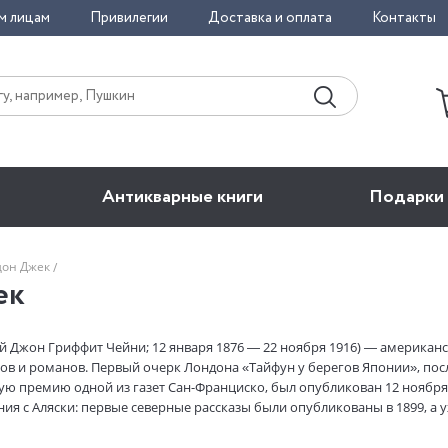
м лицам
Привилегии
Доставка и оплата
Контакты
Антикварные книги
Подарки
дон Джек
ек
Джон Гриффит Чейни; 12 января 1876 — 22 ноября 1916) — американск
ов и романов. Первый очерк Лондона «Тайфун у берегов Японии», по
ю премию одной из газет Сан-Франциско, был опубликован 12 ноября 1
ения с Аляски: первые северные рассказы были опубликованы в 1899, а 
тем последовали следующие сборники рассказов: «Бог его отцов» (Чикаг
4), «Лунный лик» (Нью-Йорк, 1906), «Потерянный лик» (Нью-Йорк, 1910