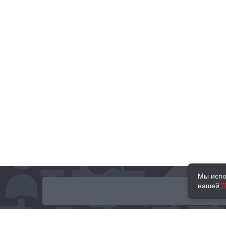
Мы испо
нашей
П