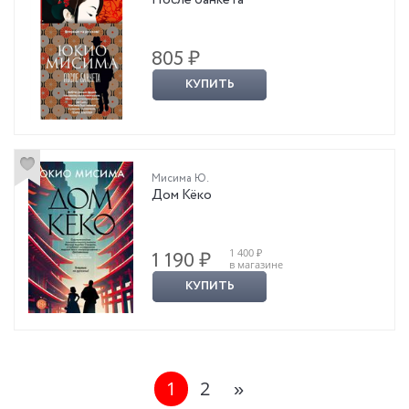
805 ₽
КУПИТЬ
Мисима Ю.
Дом Кёко
1 400 ₽
1 190 ₽
в магазине
КУПИТЬ
1
2
»