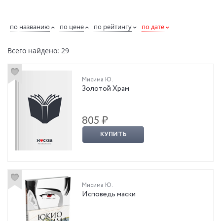
по названию
по цене
по рейтингу
по дате
Всего найдено: 29
Мисима Ю.
Золотой Храм
805 ₽
КУПИТЬ
Мисима Ю.
Исповедь маски