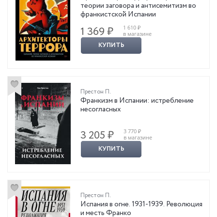
теории заговора и антисемитизм во
франкистской Испании
1 610 ₽
1 369 ₽
в магазине
КУПИТЬ
Престон П.
Франкизм в Испании: истребление
несогласных
3 770 ₽
3 205 ₽
в магазине
КУПИТЬ
Престон П.
Испания в огне. 1931-1939. Революция
и месть Франко