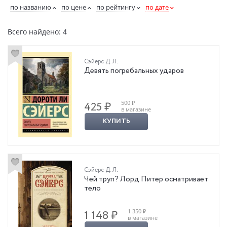
по названию
по цене
по рейтингу
по дате
Всего найдено: 4
Сэйерс Д. Л.
Девять погребальных ударов
500 ₽
425 ₽
в магазине
КУПИТЬ
Сэйерс Д. Л.
Чей труп? Лорд Питер осматривает
тело
1 350 ₽
1 148 ₽
в магазине