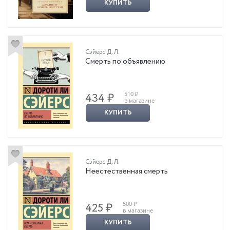
КУПИТЬ
Сэйерс Д. Л.
Смерть по объявлению
510 ₽
434 ₽
в магазине
КУПИТЬ
Сэйерс Д. Л.
Неестественная смерть
500 ₽
425 ₽
в магазине
КУПИТЬ