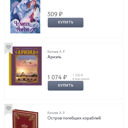
509 ₽
КУПИТЬ
Беляев А. Р.
Ариэль
1 250 ₽
1 074 ₽
в магазине
КУПИТЬ
Беляев А. Р.
Остров погибших кораблей