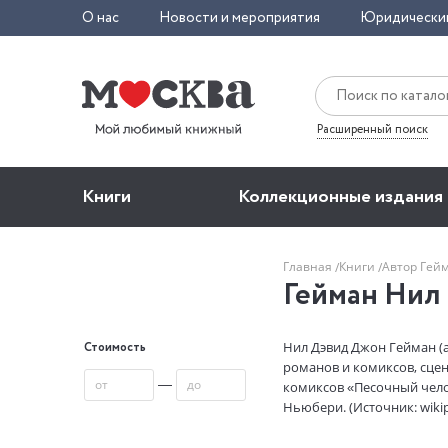
О нас
Новости и мероприятия
Юридически
Расширенный поиск
Книги
Коллекционные издания
Главная
Книги
Автор Гей
Гейман Нил
Нил Дэвид Джон Гейман (а
Стоимость
романов и комиксов, сцен
—
комиксов «Песочный чело
Ньюбери. (Источник: wikip