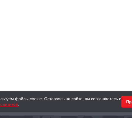
льзуем файлы cookie. Оставаясь на сайте, вы соглашаетесь с
Пр
олитикой
.
КНИГИ
АНТИКВАРНЫЕ КНИГИ
ПОДАРКИ
Наш интернет-магазин