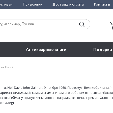
м лицам
Привилегии
Доставка и оплата
Контакты
Антикварные книги
Подарки
ман Нил
нгл. Neil David John Gaiman; 9 ноября 1960, Портсмут, Великобритания
ариев к фильмам. К самым знаменитым его работам относятся: «Звезд
век». Гейману присуждены многие награды, включая премию Хьюго,
edia.org)