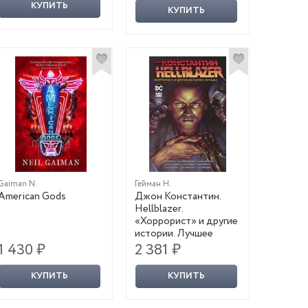
КУПИТЬ
КУПИТЬ
Gaiman N.
Гейман Н.
American Gods
Джон Константин.
Hellblazer.
«Хоррорист» и другие
истории. Лучшее
1 430 ₽
2 381 ₽
КУПИТЬ
КУПИТЬ