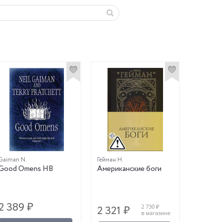
Gaiman N.
Гейман Н.
Good Omens HB
Американские боги
2 389 ₽
2 730 ₽
2 321 ₽
в магазине