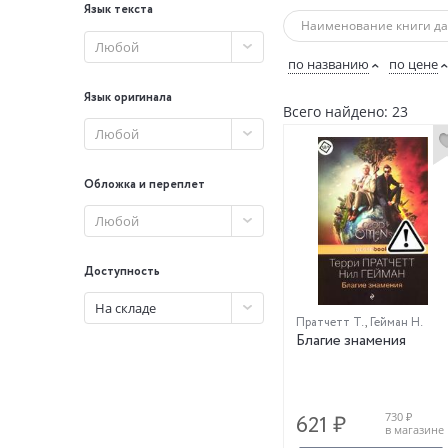
Язык текста
Любой
по названию
по цене
Язык оригинала
Всего найдено: 23
Любой
Обложка и переплет
Любой
Доступность
На складе
Пратчетт Т.
,
Гейман Н.
Благие знамения
730 ₽
621 ₽
в магазине