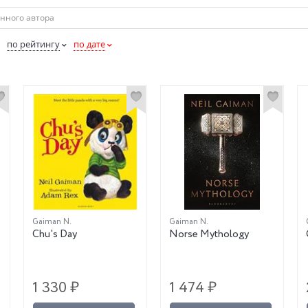
по рейтингу
по дате
Gaiman N.
Gaiman N.
Chu's Day
Norse Mythology
1 330 ₽
1 474 ₽