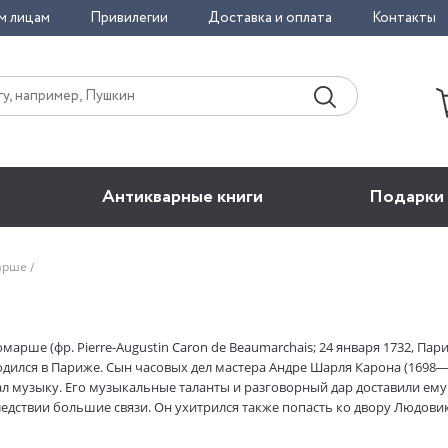
м лицам
Привилегии
Доставка и оплата
Контакты
Антикварные книги
Подарки
марше
арше (фр. Pierre-Augustin Caron de Beaumarchais; 24 января 1732, Пар
одился в Париже. Сын часовых дел мастера Андре Шарля Карона (1698—1
л музыку. Его музыкальные таланты и разговорный дар доставили ему 
дствии большие связи. Он ухитрился также попасть ко двору Людовика
ух богатых вдовушках (Франк и Левек), которые обе умерли очень ск
лем значительного состояния. В 1764 он отправился по денежным делам 