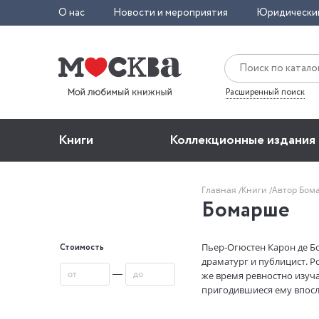
О нас
Новости и мероприятия
Юридически
Расширенный поиск
Книги
Коллекционные издания
Главная
Книги
Автор Бо
Бомарше
Пьер-Огюстен Карон де Бом
Стоимость
драматург и публицист. Р
—
же время ревностно изуча
пригодившиеся ему впосле
благодаря женитьбе на дв
(Duverney) стал обладате