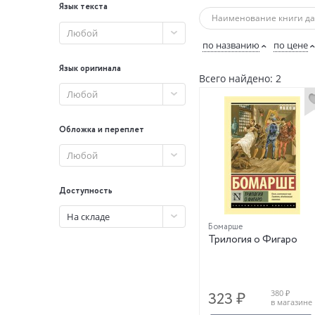
Язык текста
Клавиго, обольстившего е
публикой с двумя пьесами, 
Любой
своего компаньона Дюверн
по названию
по цене
изумительную изворотливо
Язык оригинала
наследником Дювернэ. Что
Всего найдено: 2
возвратили подарок, кром
Любой
на подкуп. Бомарше был 
знаменитые "M?moires" ("
личному делу характер з
Обложка и переплет
и тем расположил в свою
наивности и оригинальнос
Любой
увлекает читателя. Парла
Доступность
На складе
Бомарше
Трилогия о Фигаро
380 ₽
323 ₽
в магазине