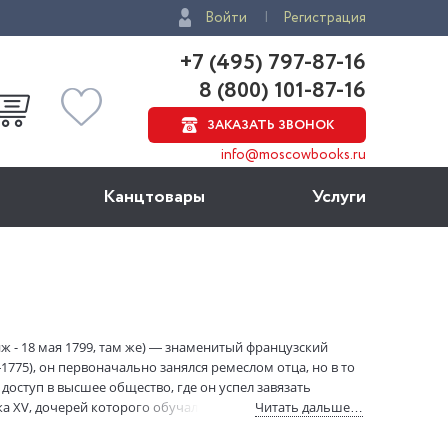
Войти
Регистрация
+7 (495) 797-87-16
8 (800) 101-87-16
ЗАКАЗАТЬ ЗВОНОК
info@moscowbooks.ru
Канцтовары
Услуги
иж - 18 мая 1799, там же) — знаменитый французский
775), он первоначально занялся ремеслом отца, но в то
доступ в высшее общество, где он успел завязать
 XV, дочерей которого обучал игре на арфе, и
Читать дальше…
оро, а также сотовариществу с банкиром Дювернэ
в Мадрид и здесь убил на дуэли испанского писателя