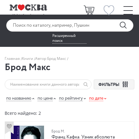
Расширенный
поиск
Главная
Книги
Автор Брод Макс
Брод Макс
ФИЛЬТРЫ
по названию
по цене
по рейтингу
по дате
Всего найдено: 2
Брод М.
Франц Кафка. Узник абсолюта