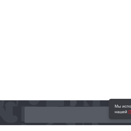
Мы испо
нашей
П