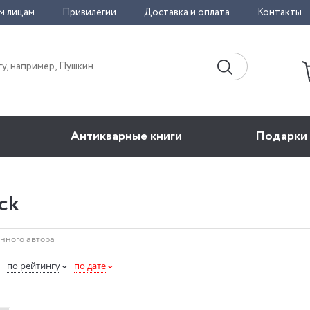
м лицам
Привилегии
Доставка и оплата
Контакты
Антикварные книги
Подарки
ck
по рейтингу
по дате