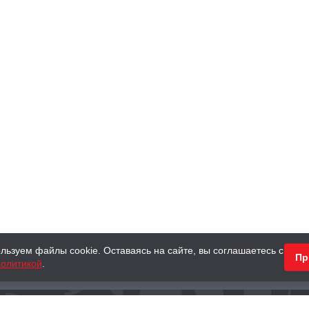
льзуем файлы cookie. Оставаясь на сайте, вы соглашаетесь с
Пр
олитикой
.
КНИГИ
АНТИКВАРНЫЕ КНИГИ
ПОДАРКИ