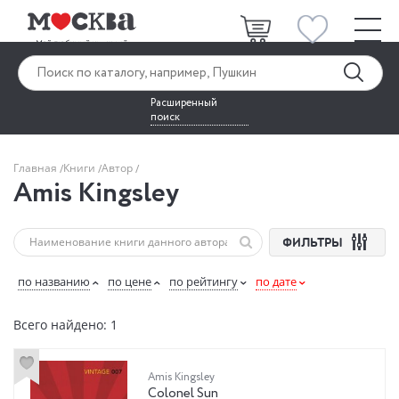
Расширенный
поиск
Главная
Книги
Автор
Amis Kingsley
ФИЛЬТРЫ
по названию
по цене
по рейтингу
по дате
Всего найдено: 1
Amis Kingsley
Colonel Sun