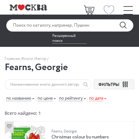
Расширенный
поиск
Главная
Книги
Автор
Fearns, Georgie
ФИЛЬТРЫ
по названию
по цене
по рейтингу
по дате
Всего найдено: 1
Fearns, Georgie
Christmas colour by numbers