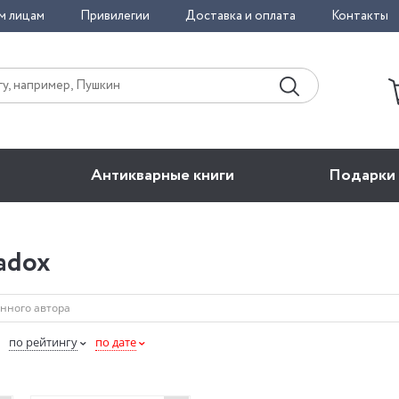
м лицам
Привилегии
Доставка и оплата
Контакты
Антикварные книги
Подарки
adox
по рейтингу
по дате