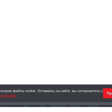
льзуем файлы cookie. Оставаясь на сайте, вы соглашаетесь с
Пр
олитикой
.
КНИГИ
АНТИКВАРНЫЕ КНИГИ
ПОДАРКИ